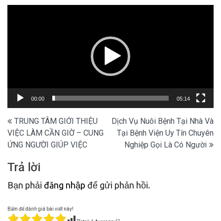
Trình
chơi
Video
00:00
05:14
Điều
TRUNG TÂM GIỚI THIỆU
Dịch Vụ Nuôi Bệnh Tại Nhà Và
VIỆC LÀM CẦN GIỜ – CUNG
Tại Bệnh Viện Uy Tín Chuyên
hướng
ỨNG NGƯỜI GIÚP VIỆC
Nghiệp Gọi Là Có Người
bài
Trả lời
viết
Bạn phải
đăng nhập
để gửi phản hồi.
Bấm để đánh giá bài viết này!