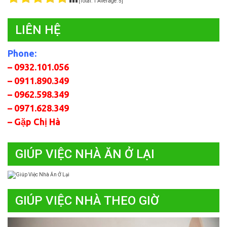
[Total:
1
Average:
5
]
LIÊN HỆ
Phone:
– 0932.101.056
– 0911.890.349
– 0962.598.349
– 0971.628.349
– Gặp Chị Hà
GIÚP VIỆC NHÀ ĂN Ở LẠI
GIÚP VIỆC NHÀ THEO GIỜ