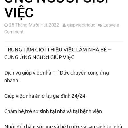
VIỆC
25 Tháng Mười Hai, 2022
giupviectriduc
Leave a
Comment
TRUNG TÂM GIỚI THIỆU VIỆC LÀM NHÀ BÈ –
CUNG ỨNG NGƯỜI GIÚP VIỆC
Dịch vụ giúp việc nhà Trí Đức chuyên cung ứng
nhanh :
Giúp việc nhà ăn ở lại gia đình 24/24
Chăm bé,trẻ sơ sinh tại nhà và tại bệnh viện
Nuôi đẻ,chăm sóc mẹ và bé trước và sau sinh tại nhà