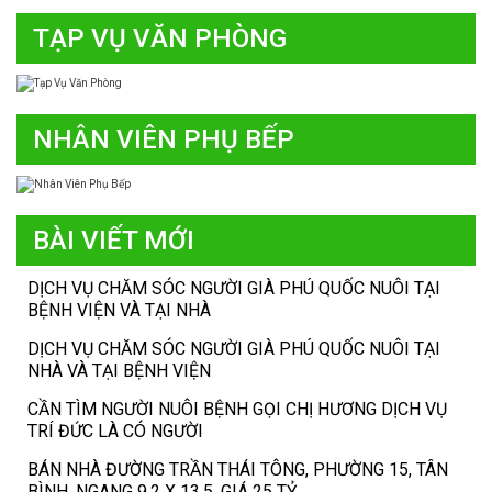
TẠP VỤ VĂN PHÒNG
NHÂN VIÊN PHỤ BẾP
BÀI VIẾT MỚI
DỊCH VỤ CHĂM SÓC NGƯỜI GIÀ PHÚ QUỐC NUÔI TẠI
BỆNH VIỆN VÀ TẠI NHÀ
DỊCH VỤ CHĂM SÓC NGƯỜI GIÀ PHÚ QUỐC NUÔI TẠI
NHÀ VÀ TẠI BỆNH VIỆN
CẦN TÌM NGƯỜI NUÔI BỆNH GỌI CHỊ HƯƠNG DỊCH VỤ
TRÍ ĐỨC LÀ CÓ NGƯỜI
BÁN NHÀ ĐƯỜNG TRẦN THÁI TÔNG, PHƯỜNG 15, TÂN
BÌNH, NGANG 9.2 X 13.5, GIÁ 25 TỶ