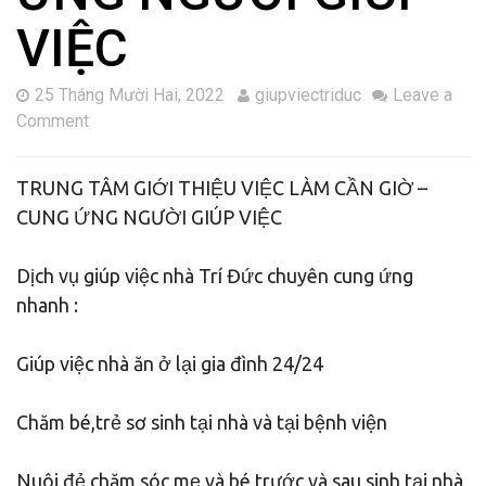
VIỆC
25 Tháng Mười Hai, 2022
giupviectriduc
Leave a
Comment
TRUNG TÂM GIỚI THIỆU VIỆC LÀM CẦN GIỜ –
CUNG ỨNG NGƯỜI GIÚP VIỆC
Dịch vụ giúp việc nhà Trí Đức chuyên cung ứng
nhanh :
Giúp việc nhà ăn ở lại gia đình 24/24
Chăm bé,trẻ sơ sinh tại nhà và tại bệnh viện
Nuôi đẻ,chăm sóc mẹ và bé trước và sau sinh tại nhà