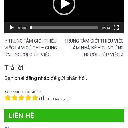
00:00
05:14
Điều
TRUNG TÂM GIỚI THIỆU
TRUNG TÂM GIỚI THIỆU VIỆC
VIỆC LÀM CỦ CHI – CUNG
LÀM NHÀ BÈ – CUNG ỨNG
hướng
ỨNG NGƯỜI GIÚP VIỆC
NGƯỜI GIÚP VIỆC
bài
Trả lời
viết
Bạn phải
đăng nhập
để gửi phản hồi.
Bấm để đánh giá bài viết này!
[Total:
1
Average:
5
]
LIÊN HỆ