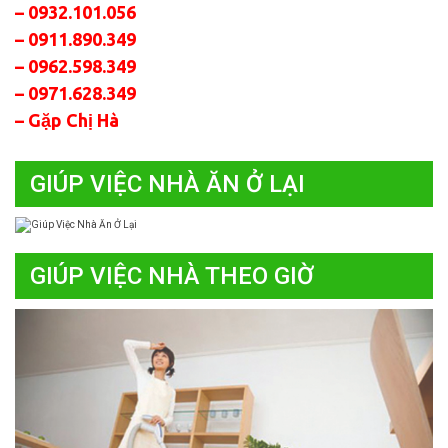
– 0932.101.056
– 0911.890.349
– 0962.598.349
– 0971.628.349
– Gặp Chị Hà
GIÚP VIỆC NHÀ ĂN Ở LẠI
GIÚP VIỆC NHÀ THEO GIỜ