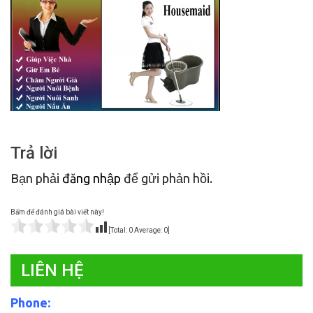
Trả lời
Bạn phải
đăng nhập
để gửi phản hồi.
Bấm để đánh giá bài viết này!
[Total:
0
Average:
0
]
LIÊN HỆ
Phone: