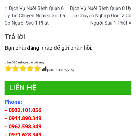
Điều
Dịch Vụ Nuôi Bệnh Quận 6
Dịch Vụ Nuôi Bệnh Quận 8 Uy
Uy Tín Chuyên Nghiệp Gọi Là
Tín Chuyên Nghiệp Gọi Là Có
hướng
Có Người Sau 1 Phút
Người Sau 1 Phút
bài
Trả lời
viết
Bạn phải
đăng nhập
để gửi phản hồi.
Bấm để đánh giá bài viết này!
[Total:
1
Average:
5
]
LIÊN HỆ
Phone:
– 0932.101.056
– 0911.890.349
– 0962.598.349
– 0971.628.349