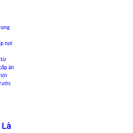
rung
ếp nơi
 từ
cấp ăn
thời
trước
 Là