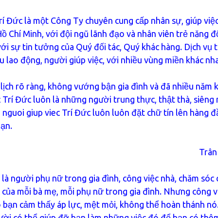
Trí Đức là một Công Ty chuyên cung cấp nhân sự, giúp việc
ồ Chí Minh, với đội ngũ lãnh đạo và nhân viên trẻ năng 
i sự tin tưởng của Quý đối tác, Quý khác hàng. Dịch vụ 
ều lao động, người giúp việc, với nhiều vùng miền khác nh
 lịch rõ ràng, không vướng bận gia đình và đã nhiều năm 
 Trí Đức luôn là những người trung thực, thật thà, siêng
m nguoi giup viec Trí Đức luôn luôn đặt chữ tín lên hàng đ
bạn.
Trân
 là người phụ nữ trong gia đình, công việc nhà, chăm sóc c
 của mỗi bà mẹ, mỗi phụ nữ trong gia đình. Nhưng công v
o bạn cảm thấy áp lực, mệt mỏi, không thể hoàn thánh nó.
gười có thể giúp đỡ bạn làm những việc đó để bạn có thê