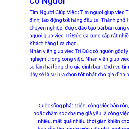
Có Người
Tìm Người Giúp Việc
: Tim nguoi giup viec 
đình, lao động tốt hàng đầu tại Thành phố H
chuyên nghiệp, được đào tạo bài bản cùng vớ
nguoi giup viec Trí Đức đã cung cấp rất nhi
Khách hàng lựa chọn.
Nhân viên giup viec Trí Đức có nguồn gốc lý
nghiệm trong công việc. Nhân viên giup viec
sẽ làm hài lòng cho gia đình bạn. Dịch vụ ti
đây sẽ là sự lựa chọn tốt nhất cho gia đình 
Cuộc sống phát triển, công việc bận rộn,
hoặc chăm sóc cha mẹ già yếu là công việc
nhiều, mất quá nhiều thơi gian khiến ch
bạn cần tìm người giúp việc nhà, một n