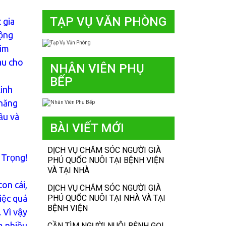
TẠP VỤ VĂN PHÒNG
 gia
động
tim
au cho
NHÂN VIÊN PHỤ
BẾP
kinh
 năng
ầu và
BÀI VIẾT MỚI
DỊCH VỤ CHĂM SÓC NGƯỜI GIÀ
 Trọng!
PHÚ QUỐC NUÔI TẠI BỆNH VIỆN
VÀ TẠI NHÀ
on cái,
DỊCH VỤ CHĂM SÓC NGƯỜI GIÀ
PHÚ QUỐC NUÔI TẠI NHÀ VÀ TẠI
iệc quá
BỆNH VIỆN
 Vì vậy
m nhiều
CẦN TÌM NGƯỜI NUÔI BỆNH GỌI