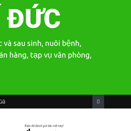
Í ĐỨC
 và sau sinh, nuôi bệnh,
bán hàng, tạp vụ văn phòng,
ià
Bấm để đánh giá bài viết này!