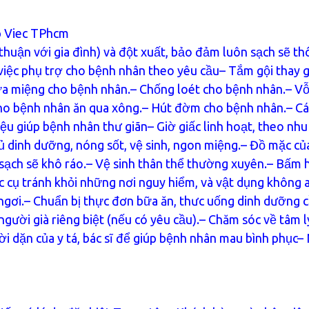
p Viec TPhcm
 thuận với gia đình) và đột xuất, bảo đảm luôn sạch sẽ t
 việc phụ trợ cho bệnh nhân theo yêu cầu– Tắm gội thay 
ửa miệng cho bệnh nhân.– Chống loét cho bệnh nhân.– Vỗ
Cho bệnh nhân ăn qua xông.– Hút đờm cho bệnh nhân.– C
iệu giúp bệnh nhân thư giãn– Giờ giấc linh hoạt, theo nhu
 dinh dưỡng, nóng sốt, vệ sinh, ngon miệng.– Đồ mặc củ
 sạch sẽ khô ráo.– Vệ sinh thân thể thường xuyên.– Bấm 
c cụ tránh khỏi những nơi nguy hiểm, và vật dụng không 
hỉ ngơi.– Chuẩn bị thực đơn bữa ăn, thưc uống dinh dưỡng 
người già riêng biệt (nếu có yêu cầu).– Chăm sóc về tâm l
lời dặn của y tá, bác sĩ để giúp bệnh nhân mau bình phục