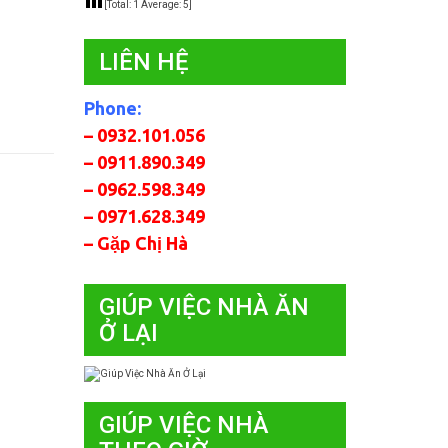
[Total:
1
Average:
5
]
LIÊN HỆ
Phone:
– 0932.101.056
– 0911.890.349
– 0962.598.349
– 0971.628.349
– Gặp Chị Hà
GIÚP VIỆC NHÀ ĂN
Ở LẠI
GIÚP VIỆC NHÀ