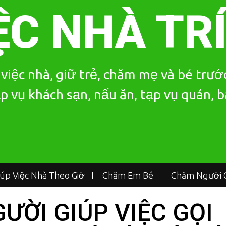
ỆC NHÀ TR
iệc nhà, giữ trẻ, chăm mẹ và bé trước
p vụ khách sạn, nấu ăn, tạp vụ quán, 
iúp Việc Nhà Theo Giờ
Chăm Em Bé
Chăm Người G
GƯỜI GIÚP VIỆC GỌI