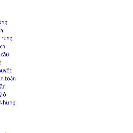
hông
ga
 rung
ách
 cầu
a
huyệt
an toàn
cần
ý ở
– Những