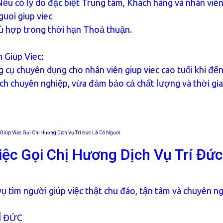
Nếu có lý do đặc biệt Trung tâm, Khách hàng và nhân viê
guoi giup viec
ù hợp trong thời hạn Thoả thuận.
 Giup Viec:
g cụ chuyên dụng cho nhân viên giup viec cao tuổi khi đế
ách chuyên nghiệp, vừa đảm bảo cả chất lượng và thời gia
Giúp Việc Gọi Chị Hương Dịch Vụ Trí Đức Là Có Người
iệc Gọi Chị Hương Dịch Vụ Trí Đức
vụ tìm người giúp việc thật chu đáo, tận tâm và chuyên ng
Í ĐỨC