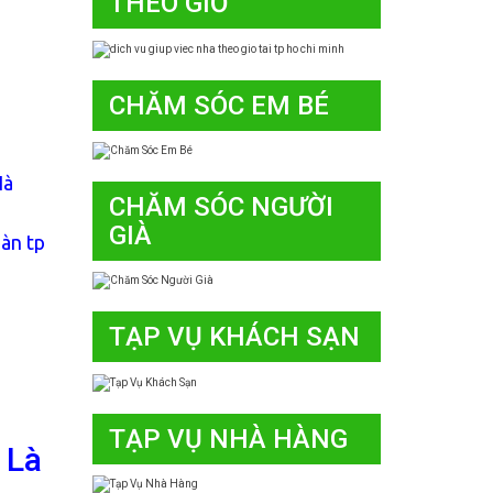
THEO GIỜ
CHĂM SÓC EM BÉ
Hà
CHĂM SÓC NGƯỜI
GIÀ
bàn tp
TẠP VỤ KHÁCH SẠN
TẠP VỤ NHÀ HÀNG
 Là