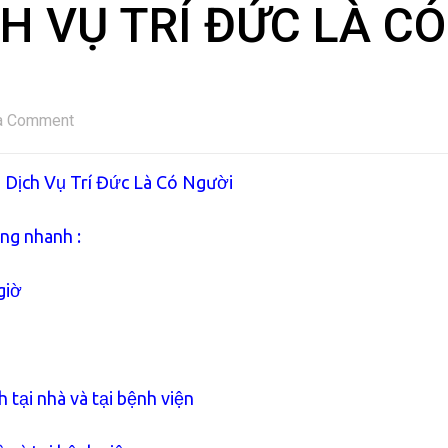
H VỤ TRÍ ĐỨC LÀ CÓ
a Comment
 Dịch Vụ Trí Đức Là Có Người
ứng nhanh :
giờ
 tại nhà và tại bệnh viện