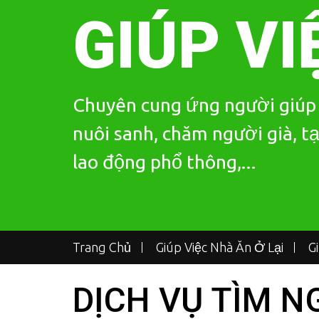
Skip
GIÚP VI
to
content
Chuyên cung ứng người giúp v
nuôi sanh, chăm người già, tạ
lao động phổ thông,...
Trang Chủ
Giúp Việc Nhà Ăn Ở Lại
G
DỊCH VỤ TÌM N