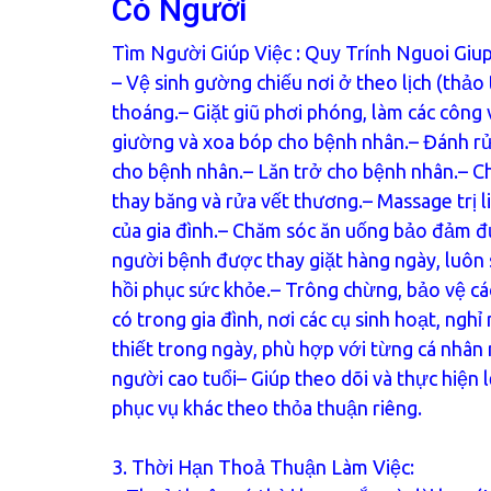
Có Người
Tìm Người Giúp Việc
: Quy Trính Nguoi Giu
– Vệ sinh gường chiếu nơi ở theo lịch (thảo
thoáng.– Giặt giũ phơi phóng, làm các công
giường và xoa bóp cho bệnh nhân.– Đánh r
cho bệnh nhân.– Lăn trở cho bệnh nhân.– 
thay băng và rửa vết thương.– Massage trị l
của gia đình.– Chăm sóc ăn uống bảo đảm đủ
người bệnh được thay giặt hàng ngày, luôn
hồi phục sức khỏe.– Trông chừng, bảo vệ cá
có trong gia đình, nơi các cụ sinh hoạt, ng
thiết trong ngày, phù hợp với từng cá nhân 
người cao tuổi– Giúp theo dõi và thực hiện 
phục vụ khác theo thỏa thuận riêng.
3. Thời Hạn Thoả Thuận Làm Việc: