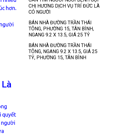
CHỊ HƯƠNG DỊCH VỤ TRÍ ĐỨC LÀ
úc hơn.
CÓ NGƯỜI
BÁN NHÀ ĐƯỜNG TRẦN THÁI
 người
TÔNG, PHƯỜNG 15, TÂN BÌNH,
NGANG 9.2 X 13.5, GIÁ 25 TỶ
BÁN NHÀ ĐƯỜNG TRẦN THÁI
TÔNG, NGANG 9.2 X 13.5, GIÁ 25
TỶ, PHƯỜNG 15, TÂN BÌNH
 Là
ông
i quyết
à người
ựa