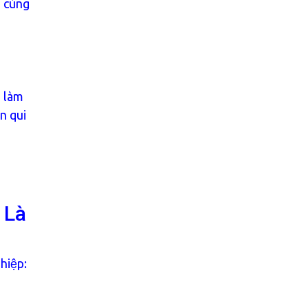
n cùng
n làm
n qui
 Là
hiệp: