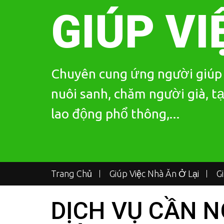
Skip
GIÚP VI
to
content
Chuyên cung ứng người giúp v
nuôi sanh, chăm người già, tạ
lao động phổ thông,...
Trang Chủ
Giúp Việc Nhà Ăn Ở Lại
G
DỊCH VỤ CẦN 