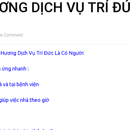
ƯƠNG DỊCH VỤ TRÍ Đ
 a Comment
 Hương Dịch Vụ Trí Đức Là Có Người
g ứng nhanh :
 và tại bệnh viện
 giúp việc nhà theo giờ