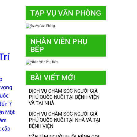
TẠP VỤ VĂN PHÒNG
NHÂN VIÊN PHỤ
BẾP
Trí
BÀI VIẾT MỚI
p
 vọng
DỊCH VỤ CHĂM SÓC NGƯỜI GIÀ
huốc
PHÚ QUỐC NUÔI TẠI BỆNH VIỆN
VÀ TẠI NHÀ
đến 7
ơn Một
DỊCH VỤ CHĂM SÓC NGƯỜI GIÀ
PHÚ QUỐC NUÔI TẠI NHÀ VÀ TẠI
làm
BỆNH VIỆN
c cấp
CẦN TÌM NGƯỜI NUÔI BỆNH GỌI