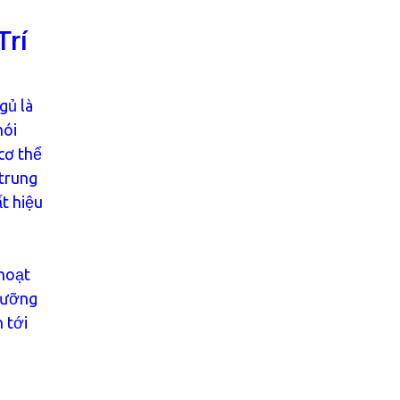
Trí
gủ là
nói
cơ thể
 trung
t hiệu
 hoạt
 dưỡng
 tới