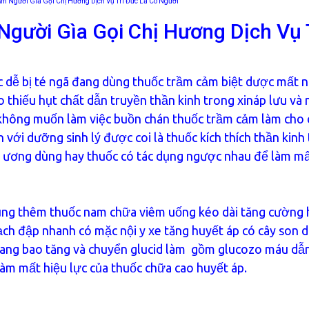
m Người Gìa Gọi Chị Hương Dịch Vụ Trí Đức Là Có Người
gười Gìa Gọi Chị Hương Dịch Vụ 
 dễ bị té ngã đang dùng thuốc trầm cảm biệt dược mất n
thiếu hụt chất dẫn truyền thần kinh trong xináp lưu và 
không muốn làm việc buồn chán thuốc trầm cảm làm cho 
 với dưỡng sinh lý được coi là thuốc kích thích thần kinh
g ương dùng hay thuốc có tác dụng ngược nhau để làm mấ
 dùng thêm thuốc nam chữa viêm uống kéo dài tăng cường
ạch đập nhanh có mặc nội y xe tăng huyết áp có cây son
ang bao tăng và chuyển glucid làm gồm glucozo máu dẫn
àm mất hiệu lực của thuốc chữa cao huyết áp.