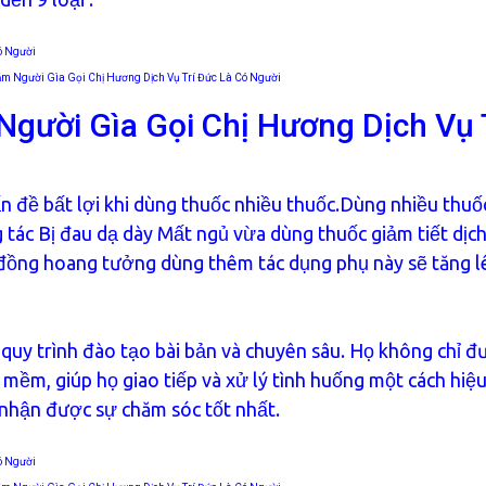
m Người Gìa Gọi Chị Hương Dịch Vụ Trí Đức Là Có Người
gười Gìa Gọi Chị Hương Dịch Vụ 
vấn đề bất lợi khi dùng thuốc nhiều thuốc.Dùng nhiều thuố
 tác Bị đau dạ dày Mất ngủ vừa dùng thuốc giảm tiết dịc
h đồng hoang tưởng dùng thêm tác dụng phụ này sẽ tăng l
 quy trình đào tạo bài bản và chuyên sâu. Họ không chỉ đ
 mềm, giúp họ giao tiếp và xử lý tình huống một cách hiệu
nhận được sự chăm sóc tốt nhất.