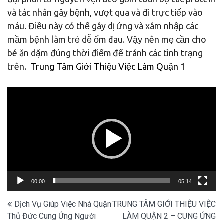
và tác nhân gây bệnh, vượt qua và đi trực tiếp vào
máu. Điều này có thể gây dị ứng và xâm nhập các
mầm bệnh làm trẻ dễ ốm đau. Vậy nên mẹ cần cho
bé ăn dặm đúng thời điểm để tránh các tình trạng
trên.
Trung Tâm Giới Thiệu Việc Làm Quận 1
Trình
chơi
Video
00:00
05:14
Điều
Dịch Vụ Giúp Việc Nhà Quận
TRUNG TÂM GIỚI THIỆU VIỆC
Thủ Đức Cung Ứng Người
LÀM QUẬN 2 – CUNG ỨNG
hướng