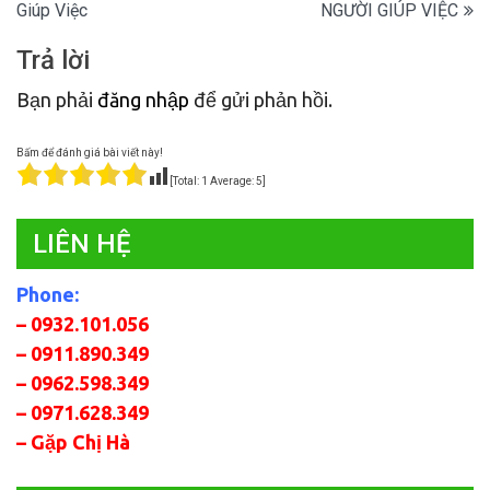
Giúp Việc
NGƯỜI GIÚP VIỆC
bài
Trả lời
viết
Bạn phải
đăng nhập
để gửi phản hồi.
Bấm để đánh giá bài viết này!
[Total:
1
Average:
5
]
LIÊN HỆ
Phone:
– 0932.101.056
– 0911.890.349
– 0962.598.349
– 0971.628.349
– Gặp Chị Hà