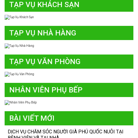
TẠP VỤ KHÁCH SẠN
TẠP VỤ NHÀ HÀNG
TẠP VỤ VĂN PHÒNG
NHÂN VIÊN PHỤ BẾP
BÀI VIẾT MỚI
DỊCH VỤ CHĂM SÓC NGƯỜI GIÀ PHÚ QUỐC NUÔI TẠI
BỆNH VIỆN VÀ TẠI NHÀ