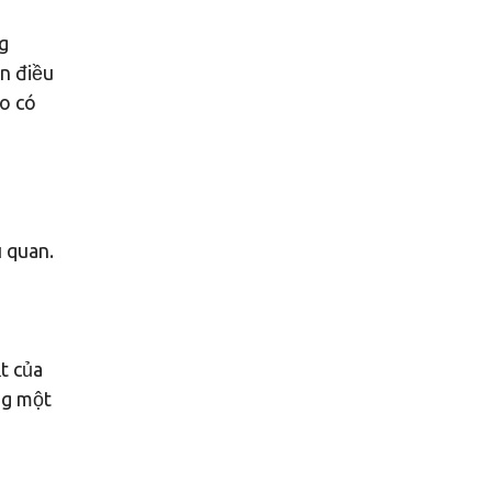
g
n điều
o có
ủ quan.
t của
ng một