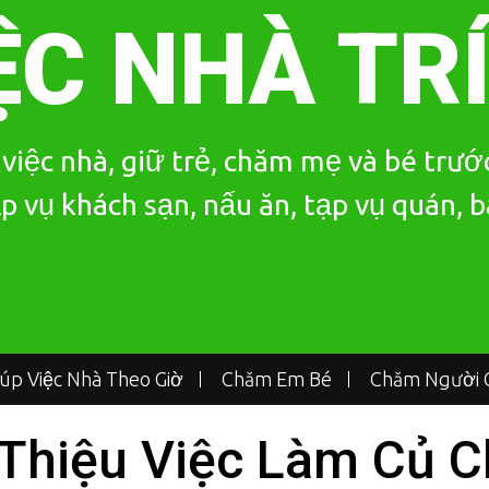
ỆC NHÀ TR
iệc nhà, giữ trẻ, chăm mẹ và bé trước
p vụ khách sạn, nấu ăn, tạp vụ quán, 
iúp Việc Nhà Theo Giờ
Chăm Em Bé
Chăm Người G
Thiệu Việc Làm Củ C