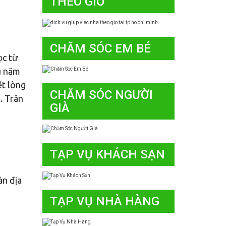
THEO GIỜ
CHĂM SÓC EM BÉ
ọc từ
u năm
ết lòng
CHĂM SÓC NGƯỜI
. Trân
GIÀ
TẠP VỤ KHÁCH SẠN
àn địa
TẠP VỤ NHÀ HÀNG