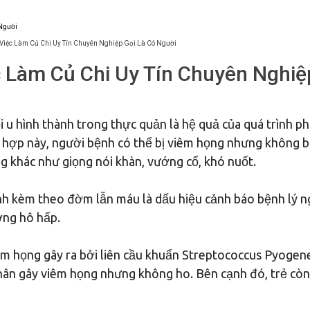
 Việc Làm Củ Chi Uy Tín Chuyên Nghiệp Gọi Là Có Người
c Làm Củ Chi Uy Tín Chuyên Nghiệ
i u hình thành trong thực quản là hệ quả của quá trình ph
g hợp này, người bệnh có thể bị viêm họng nhưng không bị
g khác như giọng nói khàn, vướng cổ, khó nuốt.
nh kèm theo đờm lẫn máu là dấu hiệu cảnh báo bệnh lý n
ờng hô hấp.
êm họng gây ra bởi liên cầu khuẩn Streptococcus Pyogen
ân gây viêm họng nhưng không ho. Bên cạnh đó, trẻ còn