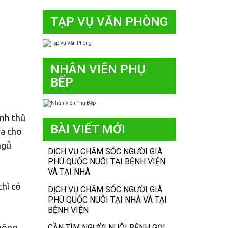
TẠP VỤ VĂN PHÒNG
NHÂN VIÊN PHỤ
p
BẾP
anh thủ
BÀI VIẾT MỚI
ửa cho
ngủ
DỊCH VỤ CHĂM SÓC NGƯỜI GIÀ
PHÚ QUỐC NUÔI TẠI BỆNH VIỆN
VÀ TẠI NHÀ
thì có
DỊCH VỤ CHĂM SÓC NGƯỜI GIÀ
PHÚ QUỐC NUÔI TẠI NHÀ VÀ TẠI
BỆNH VIỆN
không
CẦN TÌM NGƯỜI NUÔI BỆNH GỌI