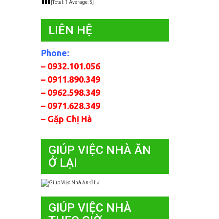
[Total:
1
Average:
5
]
LIÊN HỆ
Phone:
– 0932.101.056
– 0911.890.349
– 0962.598.349
– 0971.628.349
– Gặp Chị Hà
GIÚP VIỆC NHÀ ĂN
Ở LẠI
GIÚP VIỆC NHÀ