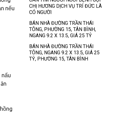
CHỊ HƯƠNG DỊCH VỤ TRÍ ĐỨC LÀ
ạn nếu
CÓ NGƯỜI
BÁN NHÀ ĐƯỜNG TRẦN THÁI
TÔNG, PHƯỜNG 15, TÂN BÌNH,
NGANG 9.2 X 13.5, GIÁ 25 TỶ
BÁN NHÀ ĐƯỜNG TRẦN THÁI
p
TÔNG, NGANG 9.2 X 13.5, GIÁ 25
TỶ, PHƯỜNG 15, TÂN BÌNH
g nấu
 ăn
chồng