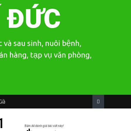
Í ĐỨC
 và sau sinh, nuôi bệnh,
bán hàng, tạp vụ văn phòng,
ià
1
Bấm để đánh giá bài viết này!