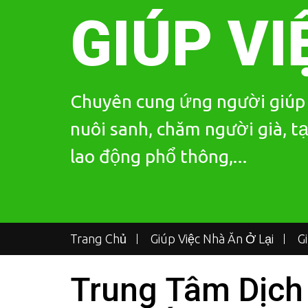
Skip
GIÚP VI
to
content
Chuyên cung ứng người giúp v
nuôi sanh, chăm người già, tạ
lao động phổ thông,...
Trang Chủ
Giúp Việc Nhà Ăn Ở Lại
G
Trung Tâm Dịch