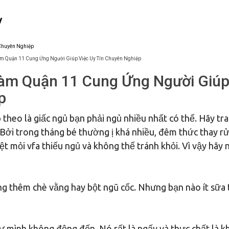
/
àm Quận 11 Cung Ứng Người Giúp Việc Uy Tín Chuyên Nghiệp
Làm Quận 11 Cung Ứng Người Giú
p
p theo là giấc ngủ bạn phải ngủ nhiều nhất có thể. Hãy tr
 Bởi trong tháng bé thường ị khá nhiều, đêm thức thay r
ệt mỏi vfa thiếu ngủ và không thể tránh khỏi. Vì vậy hãy 
g thêm chè vằng hay bột ngũ cốc. Nhưng bạn nào ít sữa 
ư mình không động đến. Nó rất là ngấy và thực chất là 