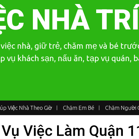
ỆC NHÀ TR
iệc nhà, giữ trẻ, chăm mẹ và bé trước
p vụ khách sạn, nấu ăn, tạp vụ quán, 
iúp Việc Nhà Theo Giờ
Chăm Em Bé
Chăm Người G
 Vụ Việc Làm Quận 1