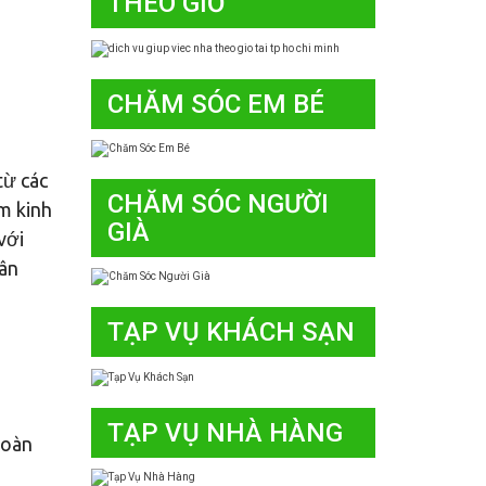
THEO GIỜ
CHĂM SÓC EM BÉ
từ các
CHĂM SÓC NGƯỜI
m kinh
GIÀ
với
rân
TẠP VỤ KHÁCH SẠN
TẠP VỤ NHÀ HÀNG
toàn