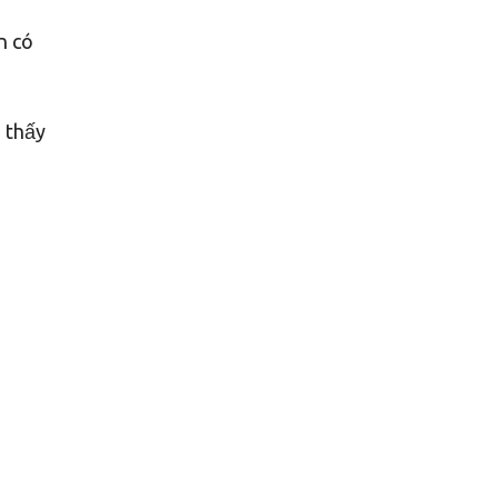
n có
n thấy