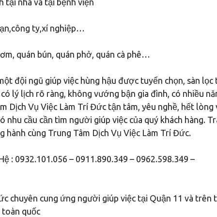
 tại nhà và tại bệnh viện
sạn,công ty,xí nghiệp…
 cơm, quán bún, quán phở, quán cà phê…
ột đội ngũ giúp việc hùng hậu được tuyển chọn, sàn lọc 
ó lý lịch rõ ràng, không vướng bận gia đình, có nhiều nă
m Dịch Vụ Việc Làm Trí Đức tận tâm, yêu nghề, hết lòng 
 có nhu cầu cần tìm người giúp việc của quý khách hàng. T
g hành cùng Trung Tâm Dịch Vụ Việc Làm Trí Đức.
ệ : 0932.101.056 – 0911.890.349 – 0962.598.349 –
c chuyên cung ứng người giúp việc tại Quận 11 và trên 
h toàn quốc