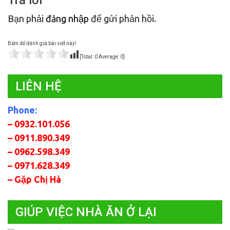
Bạn phải
đăng nhập
để gửi phản hồi.
Bấm để đánh giá bài viết này!
[Total:
0
Average:
0
]
LIÊN HỆ
Phone:
– 0932.101.056
– 0911.890.349
– 0962.598.349
– 0971.628.349
– Gặp Chị Hà
GIÚP VIỆC NHÀ ĂN Ở LẠI