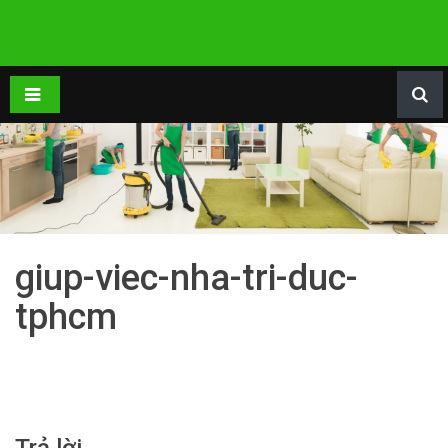
giup-viec-nha-tri-duc-
tphcm
Trả lời