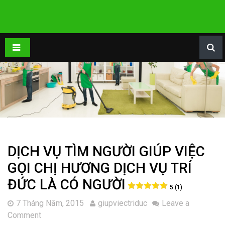
DỊCH VỤ TÌM NGƯỜI GIÚP VIỆC
GỌI CHỊ HƯƠNG DỊCH VỤ TRÍ
ĐỨC LÀ CÓ NGƯỜI
5 (1)
7 Tháng Năm, 2015
giupviectriduc
Leave a
Comment