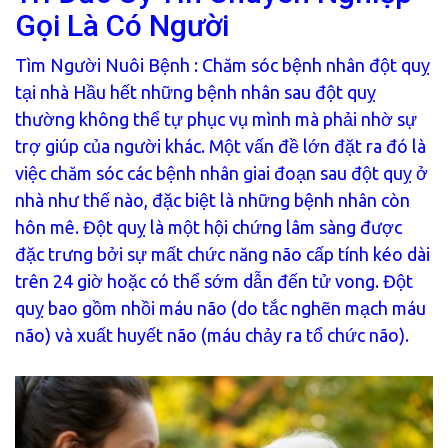
Gọi Là Có Người
Tìm Người Nuôi Bệnh
:
Chăm sóc bệnh nhân đột quỵ
tại nhà Hầu hết những bệnh nhân sau đột quỵ
thường không thể tự phục vụ mình mà phải nhờ sự
trợ giúp của người khác. Một vấn đề lớn đặt ra đó là
việc chăm sóc các bệnh nhân giai đoạn sau đột quỵ ở
nhà như thế nào, đặc biệt là những bệnh nhân còn
hôn mê. Đột quỵ là một hội chứng lâm sàng được
đặc trưng bởi sự mất chức năng não cấp tính kéo dài
trên 24 giờ hoặc có thể sớm dẫn đến tử vong. Đột
quỵ bao gồm nhồi máu não (do tắc nghẽn mạch máu
não) và xuất huyết não (máu chảy ra tổ chức não).