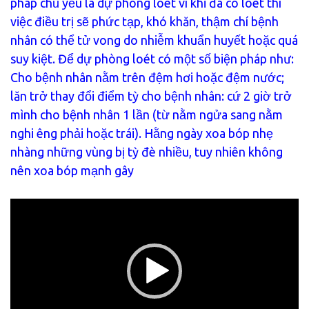
pháp chủ yếu là dự phòng loét vì khi đã có loét thì
việc điều trị sẽ phức tạp, khó khăn, thậm chí bệnh
nhân có thể tử vong do nhiễm khuẩn huyết hoặc quá
suy kiệt. Để dự phòng loét có một số biện pháp như:
Cho bệnh nhân nằm trên đệm hơi hoặc đệm nước;
lăn trở thay đổi điểm tỳ cho bệnh nhân: cứ 2 giờ trở
mình cho bệnh nhân 1 lần (từ nằm ngửa sang nằm
nghi êng phải hoặc trái). Hằng ngày xoa bóp nhẹ
nhàng những vùng bị tỳ đè nhiều, tuy nhiên không
nên xoa bóp mạnh gây
Trình
chơi
Video