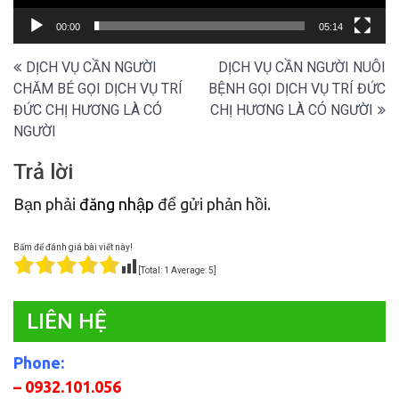
00:00
05:14
Điều
DỊCH VỤ CẦN NGƯỜI
DỊCH VỤ CẦN NGƯỜI NUÔI
CHĂM BÉ GỌI DỊCH VỤ TRÍ
BỆNH GỌI DỊCH VỤ TRÍ ĐỨC
hướng
ĐỨC CHỊ HƯƠNG LÀ CÓ
CHỊ HƯƠNG LÀ CÓ NGƯỜI
bài
NGƯỜI
viết
Trả lời
Bạn phải
đăng nhập
để gửi phản hồi.
Bấm để đánh giá bài viết này!
[Total:
1
Average:
5
]
LIÊN HỆ
Phone:
– 0932.101.056