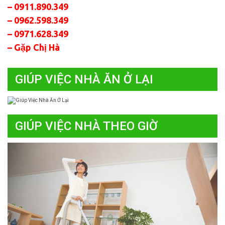
– 0911.890.349
– 0962.598.349
– 0971.628.349
– Gặp Chị Hà
GIÚP VIỆC NHÀ ĂN Ở LẠI
GIÚP VIỆC NHÀ THEO GIỜ