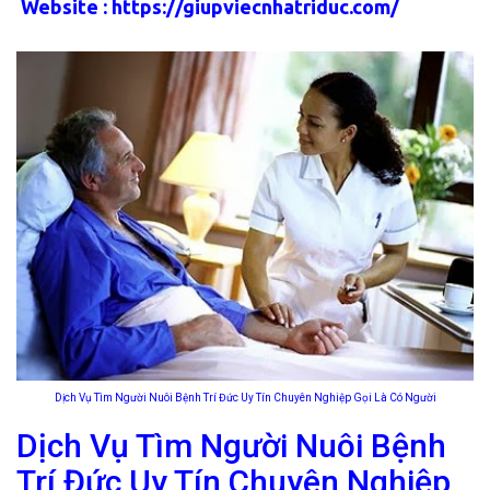
Website :
https://giupviecnhatriduc.com/
Dịch Vụ Tìm Người Nuôi Bệnh Trí Đức Uy Tín Chuyên Nghiệp Gọi Là Có Người
Dịch Vụ Tìm Người Nuôi Bệnh
Trí Đức Uy Tín Chuyên Nghiệp