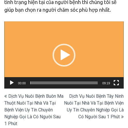
tình trạng hiện tại của người bệnh thì chúng tôi sẽ
giúp bạn chọn ra người chăm sóc phù hợp nhất.
Trình
chơi
Video
00:00
09:19
Điều
Dịch Vụ Nuôi Bệnh Buôn Ma
Dịch Vụ Nuôi Bệnh Tây Ninh
Thuột Nuôi Tại Nhà Và Tại
Nuôi Tại Nhà Và Tại Bệnh Viện
hướng
Bệnh Viện Uy Tín Chuyên
Uy Tín Chuyên Nghiệp Gọi Là
bài
Nghiệp Gọi Là Có Người Sau
Có Người Sau 1 Phút
viết
1 Phút