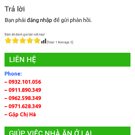
Trả lời
Bạn phải
đăng nhập
để gửi phản hồi.
Bấm để đánh giá bài viết này!
[Total:
1
Average:
5
]
LIÊN HỆ
Phone:
– 0932.101.056
– 0911.890.349
– 0962.598.349
– 0971.628.349
– Gặp Chị Hà
GIÚP VIỆC NHÀ ĂN Ở LẠI