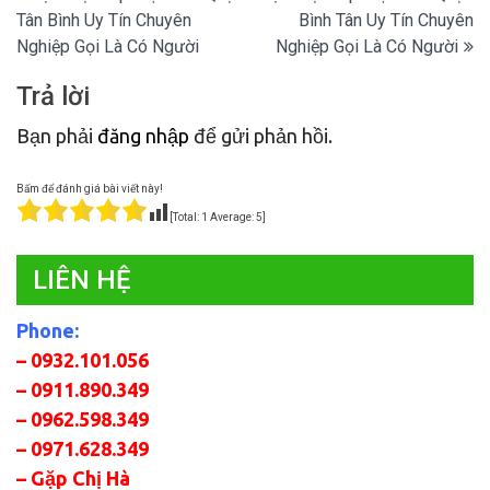
Tân Bình Uy Tín Chuyên
Bình Tân Uy Tín Chuyên
hướng
Nghiệp Gọi Là Có Người
Nghiệp Gọi Là Có Người
bài
Trả lời
viết
Bạn phải
đăng nhập
để gửi phản hồi.
Bấm để đánh giá bài viết này!
[Total:
1
Average:
5
]
LIÊN HỆ
Phone:
– 0932.101.056
– 0911.890.349
– 0962.598.349
– 0971.628.349
– Gặp Chị Hà