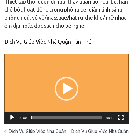
Thiết lập thói quen đi ngủ: thay quần áo ngủ, bú, hạn
chế bớt hoạt động trong phòng bé, giảm ánh sáng
phòng ngủ, vỗ về/massage/hát ru khe khẽ/ mở nhạc
êm dịu hoặc đọc sách cho bé nghe.
Dịch Vụ Giúp Việc Nhà Quận Tân Phú
Trình
chơi
Video
00:00
09:19
Điều
Dịch Vụ Giúp Việc Nhà Quận
Dịch Vụ Giúp Việc Nhà Quận