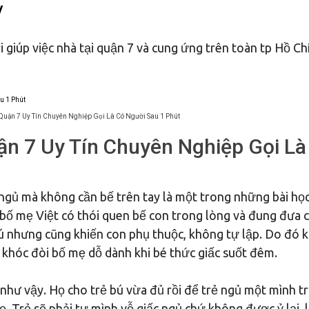
/
 giúp việc nhà tại quận 7 và cung ứng trên toàn tp Hồ Ch
 Quận 7 Uy Tín Chuyên Nghiệp Gọi Là Có Người Sau 1 Phút
ận 7 Uy Tín Chuyên Nghiệp Gọi Là
ngủ mà không cần bế trên tay là một trong những bài họ
 bố mẹ Việt có thói quen bế con trong lòng và đung đưa 
hú nhưng cũng khiến con phụ thuộc, không tự lập. Do đó k
sẽ khóc đòi bố mẹ dỗ dành khi bé thức giấc suốt đêm.
 như vậy. Họ cho trẻ bú vừa đủ rồi để trẻ ngủ một mình t
. Trẻ sẽ phải tự mình vỗ giấc ngủ chứ không được ỷ lại, 