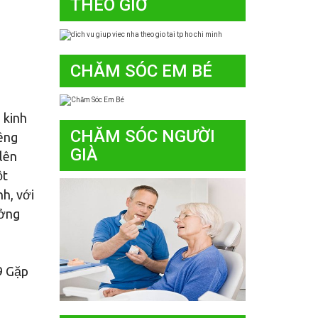
THEO GIỜ
CHĂM SÓC EM BÉ
 kinh
CHĂM SÓC NGƯỜI
iêng
GIÀ
 lên
ột
h, với
ưởng
9 Gặp