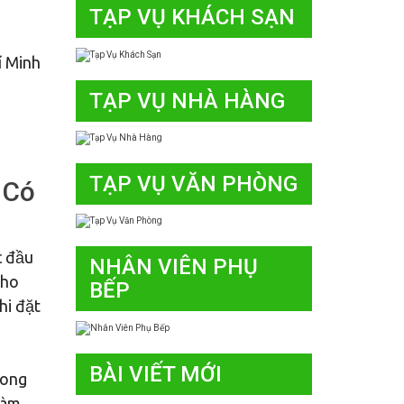
TẠP VỤ KHÁCH SẠN
í Minh
TẠP VỤ NHÀ HÀNG
TẠP VỤ VĂN PHÒNG
 Có
c đầu
NHÂN VIÊN PHỤ
cho
BẾP
hi đặt
BÀI VIẾT MỚI
rong
làm