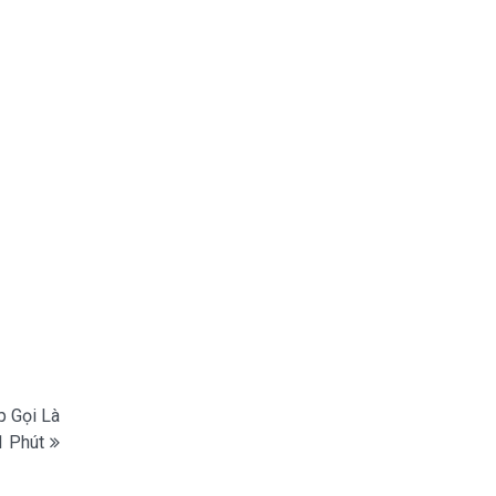
p Gọi Là
1 Phút