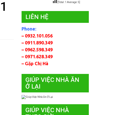
 1
[Total:
1
Average:
5
]
LIÊN HỆ
Phone:
– 0932.101.056
– 0911.890.349
– 0962.598.349
– 0971.628.349
– Gặp Chị Hà
GIÚP VIỆC NHÀ ĂN
Ở LẠI
GIÚP VIỆC NHÀ