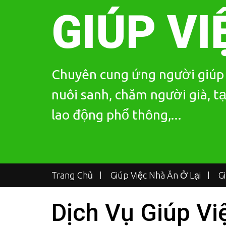
Skip
GIÚP VI
to
content
Chuyên cung ứng người giúp v
nuôi sanh, chăm người già, tạ
lao động phổ thông,...
Trang Chủ
Giúp Việc Nhà Ăn Ở Lại
G
Dịch Vụ Giúp Vi