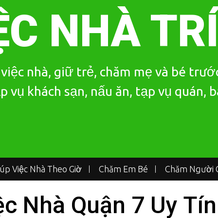
ỆC NHÀ TR
iệc nhà, giữ trẻ, chăm mẹ và bé trước
p vụ khách sạn, nấu ăn, tạp vụ quán, 
iúp Việc Nhà Theo Giờ
Chăm Em Bé
Chăm Người G
ệc Nhà Quận 7 Uy Tín