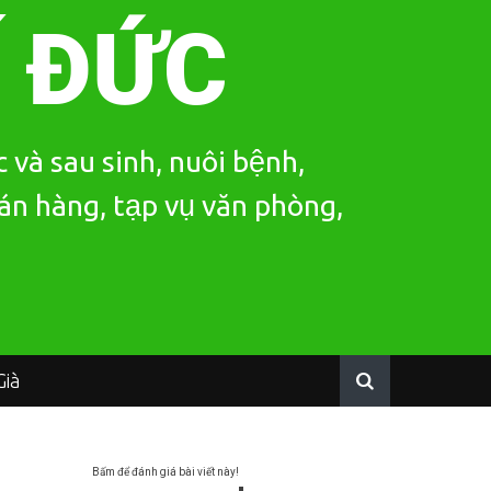
Í ĐỨC
 và sau sinh, nuôi bệnh,
bán hàng, tạp vụ văn phòng,
ià
Bấm để đánh giá bài viết này!