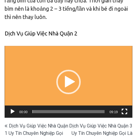
rằng bỉm của con đã đầy hay chưa. Thời gian thay
bỉm nên là khoảng 2 – 3 tiếng/lần và khi bé đi ngoài
thì nên thay luôn.
Dịch Vụ Giúp Việc Nhà Quận 2
Trình
chơi
Video
00:00
09:19
Điều
Dịch Vụ Giúp Việc Nhà Quận
Dịch Vụ Giúp Việc Nhà Quận 3
1 Uy Tín Chuyên Nghiệp Gọi
Uy Tín Chuyên Nghiệp Gọi Là