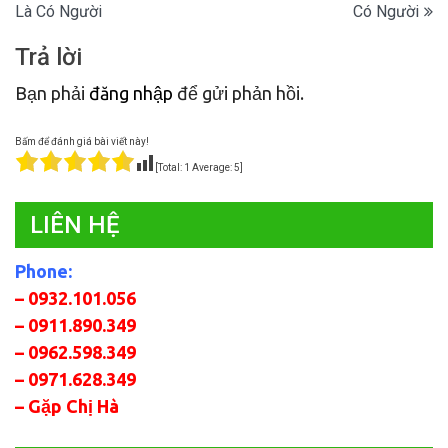
hướng
Là Có Người
Có Người
bài
Trả lời
viết
Bạn phải
đăng nhập
để gửi phản hồi.
Bấm để đánh giá bài viết này!
[Total:
1
Average:
5
]
LIÊN HỆ
Phone:
– 0932.101.056
– 0911.890.349
– 0962.598.349
– 0971.628.349
– Gặp Chị Hà