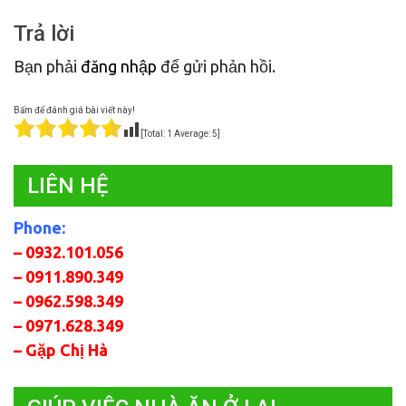
bài
Trả lời
viết
Bạn phải
đăng nhập
để gửi phản hồi.
Bấm để đánh giá bài viết này!
[Total:
1
Average:
5
]
LIÊN HỆ
Phone:
– 0932.101.056
– 0911.890.349
– 0962.598.349
– 0971.628.349
– Gặp Chị Hà