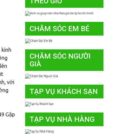
THEO GIỜ
CHĂM SÓC EM BÉ
 kinh
CHĂM SÓC NGƯỜI
iêng
GIÀ
 lên
ột
h, với
ưởng
TẠP VỤ KHÁCH SẠN
49 Gặp
TẠP VỤ NHÀ HÀNG