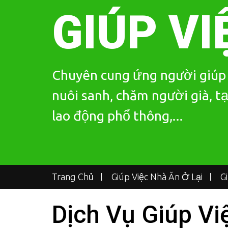
Skip
GIÚP VI
to
content
Chuyên cung ứng người giúp v
nuôi sanh, chăm người già, tạ
lao động phổ thông,...
Trang Chủ
Giúp Việc Nhà Ăn Ở Lại
G
Dịch Vụ Giúp Vi