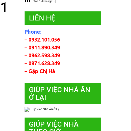
 1
[Total:
1
Average:
5
]
LIÊN HỆ
Phone:
– 0932.101.056
– 0911.890.349
– 0962.598.349
– 0971.628.349
– Gặp Chị Hà
GIÚP VIỆC NHÀ ĂN
Ở LẠI
GIÚP VIỆC NHÀ