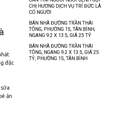
CHỊ HƯƠNG DỊCH VỤ TRÍ ĐỨC LÀ
CÓ NGƯỜI
BÁN NHÀ ĐƯỜNG TRẦN THÁI
TÔNG, PHƯỜNG 15, TÂN BÌNH,
à
NGANG 9.2 X 13.5, GIÁ 25 TỶ
BÁN NHÀ ĐƯỜNG TRẦN THÁI
TÔNG, NGANG 9.2 X 13.5, GIÁ 25
phát
TỶ, PHƯỜNG 15, TÂN BÌNH
ng đặc
 sữa
bé ăn