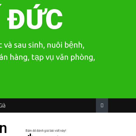
Í ĐỨC
 và sau sinh, nuôi bệnh,
bán hàng, tạp vụ văn phòng,
ià
ín
Bấm để đánh giá bài viết này!