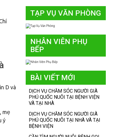
TẠP VỤ VĂN PHÒNG
Chí
NHÂN VIÊN PHỤ
BẾP
à
BÀI VIẾT MỚI
in D và
DỊCH VỤ CHĂM SÓC NGƯỜI GIÀ
PHÚ QUỐC NUÔI TẠI BỆNH VIỆN
VÀ TẠI NHÀ
ú, mẹ
DỊCH VỤ CHĂM SÓC NGƯỜI GIÀ
PHÚ QUỐC NUÔI TẠI NHÀ VÀ TẠI
u ý
BỆNH VIỆN
CẦN TÌM NGƯỜI NUÔI BỆNH GỌI