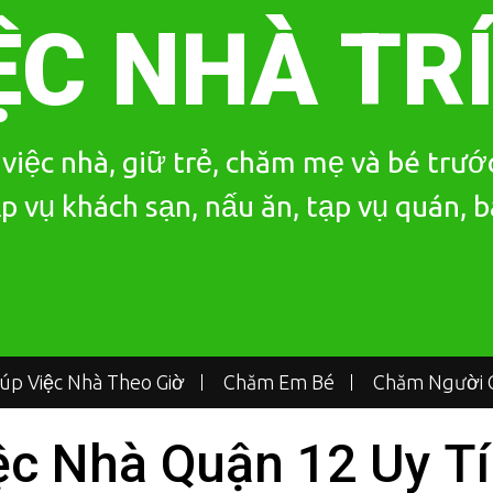
ỆC NHÀ TR
iệc nhà, giữ trẻ, chăm mẹ và bé trước
p vụ khách sạn, nấu ăn, tạp vụ quán, 
iúp Việc Nhà Theo Giờ
Chăm Em Bé
Chăm Người G
ệc Nhà Quận 12 Uy T