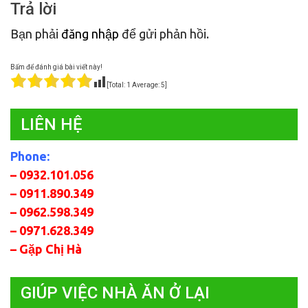
Trả lời
viết
Bạn phải
đăng nhập
để gửi phản hồi.
Bấm để đánh giá bài viết này!
[Total:
1
Average:
5
]
LIÊN HỆ
Phone:
– 0932.101.056
– 0911.890.349
– 0962.598.349
– 0971.628.349
– Gặp Chị Hà
GIÚP VIỆC NHÀ ĂN Ở LẠI