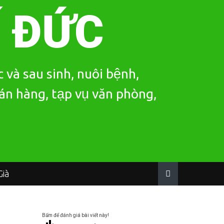
Í ĐỨC
 và sau sinh, nuôi bệnh,
bán hàng, tạp vụ văn phòng,
ià
Bấm để đánh giá bài viết này!