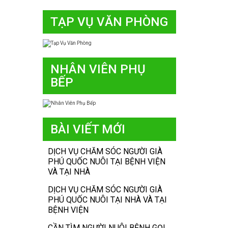
TẠP VỤ VĂN PHÒNG
NHÂN VIÊN PHỤ
BẾP
BÀI VIẾT MỚI
DỊCH VỤ CHĂM SÓC NGƯỜI GIÀ
PHÚ QUỐC NUÔI TẠI BỆNH VIỆN
VÀ TẠI NHÀ
DỊCH VỤ CHĂM SÓC NGƯỜI GIÀ
PHÚ QUỐC NUÔI TẠI NHÀ VÀ TẠI
BỆNH VIỆN
CẦN TÌM NGƯỜI NUÔI BỆNH GỌI