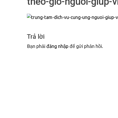
theo-gio-nguoi-giup-v
Trả lời
Bạn phải
đăng nhập
để gửi phản hồi.