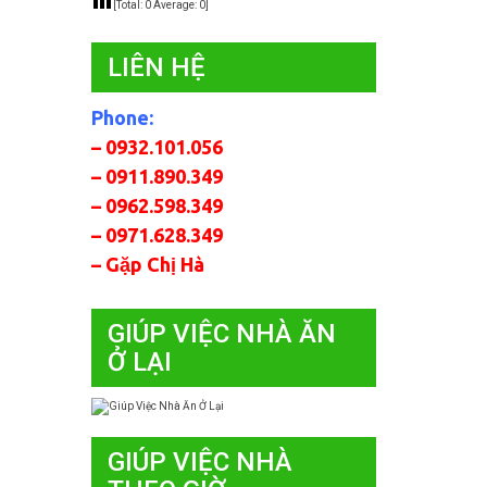
[Total:
0
Average:
0
]
LIÊN HỆ
Phone:
– 0932.101.056
– 0911.890.349
– 0962.598.349
– 0971.628.349
– Gặp Chị Hà
GIÚP VIỆC NHÀ ĂN
Ở LẠI
GIÚP VIỆC NHÀ