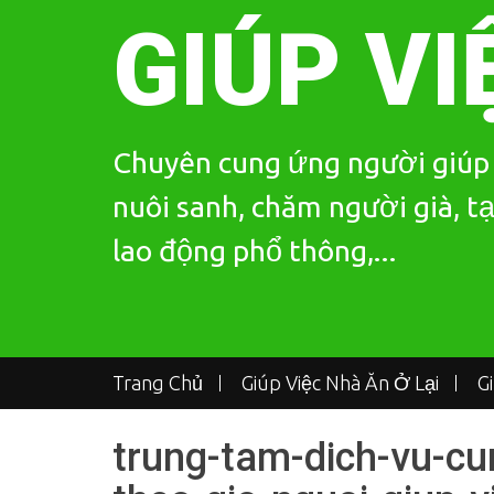
Skip
GIÚP VI
to
content
Chuyên cung ứng người giúp v
nuôi sanh, chăm người già, tạ
lao động phổ thông,...
Trang Chủ
Giúp Việc Nhà Ăn Ở Lại
G
trung-tam-dich-vu-cu