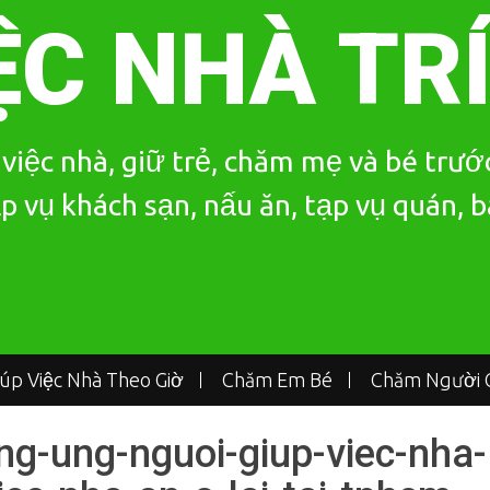
ỆC NHÀ TR
iệc nhà, giữ trẻ, chăm mẹ và bé trước
p vụ khách sạn, nấu ăn, tạp vụ quán, 
iúp Việc Nhà Theo Giờ
Chăm Em Bé
Chăm Người G
ng-ung-nguoi-giup-viec-nha-