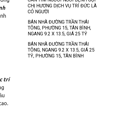
CHỊ HƯƠNG DỊCH VỤ TRÍ ĐỨC LÀ
nh
CÓ NGƯỜI
ệnh
BÁN NHÀ ĐƯỜNG TRẦN THÁI
TÔNG, PHƯỜNG 15, TÂN BÌNH,
NGANG 9.2 X 13.5, GIÁ 25 TỶ
BÁN NHÀ ĐƯỜNG TRẦN THÁI
TÔNG, NGANG 9.2 X 13.5, GIÁ 25
TỶ, PHƯỜNG 15, TÂN BÌNH
 trí
ng
cầu
cao.