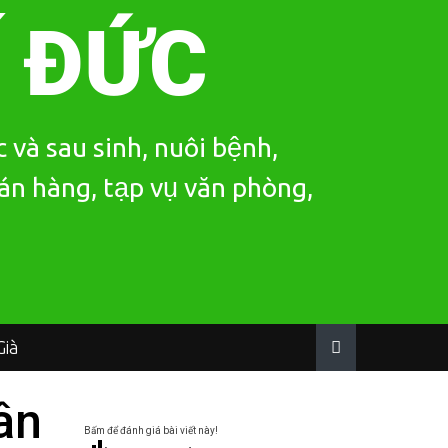
Í ĐỨC
 và sau sinh, nuôi bệnh,
bán hàng, tạp vụ văn phòng,
ià
ân
Bấm để đánh giá bài viết này!