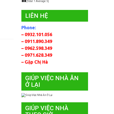
[Total:
1
Average:
5
]
LIÊN HỆ
Phone:
– 0932.101.056
– 0911.890.349
– 0962.598.349
– 0971.628.349
– Gặp Chị Hà
GIÚP VIỆC NHÀ ĂN
Ở LẠI
GIÚP VIỆC NHÀ