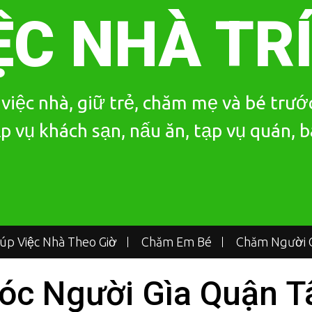
ỆC NHÀ TR
iệc nhà, giữ trẻ, chăm mẹ và bé trước
p vụ khách sạn, nấu ăn, tạp vụ quán, 
iúp Việc Nhà Theo Giờ
Chăm Em Bé
Chăm Người G
óc Người Gìa Quận T