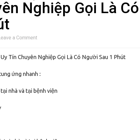
yên Nghiệp Gọi Là Có
út
Leave a Comment
Uy Tín Chuyên Nghiệp Gọi Là Có Người Sau 1 Phút
cung ứng nhanh :
ại nhà và tại bệnh viện
ờ