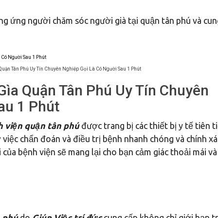
ng ứng người chăm sóc người già tại quận tân phú và cu
Quận Tân Phú Uy Tín Chuyên Nghiệp Gọi Là Có Người Sau 1 Phút
Gìa Quận Tân Phú Uy Tín Chuyên
au 1 Phút
 viện quận tân phú
được trang bị các thiết bị y tế tiên t
ợ việc chẩn đoán và điều trị bệnh nhanh chóng và chính xá
i của bệnh viện sẽ mang lại cho bạn cảm giác thoải mái và
n phú
do
Giúp Việc trí đức
cung cấp không chỉ giới hạn t