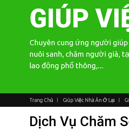
Skip
GIÚP VI
to
content
Chuyên cung ứng người giúp v
nuôi sanh, chăm người già, tạ
lao động phổ thông,...
Trang Chủ
Giúp Việc Nhà Ăn Ở Lại
G
Dịch Vụ Chăm S