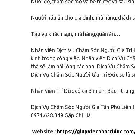
Nuôi đẻ,chăm sóc mẹ và bé trước và sau sinh
Người nấu ăn cho gia đình,nhà hàng,khách 
Tạp vụ khách sạn,nhà hàng,quán ăn…
Nhân viên Dịch Vụ Chăm Sóc Người Gìa Trí Đ
kinh trong công việc. Nhân viên Dịch Vụ Ch
thà sẽ làm hài lòng các bạn. Dịch Vụ Chăm S
Dịch Vụ Chăm Sóc Người Gìa Trí Đức sẽ là sự
Nhân viên Trí Đức có cả 3 miền: Bắc – trung
Dịch Vụ Chăm Sóc Người Gìa Tân Phú Liên H
0971.628.349 Gặp Chị Hà
Website :
https://giupviecnhatriduc.com