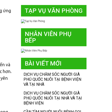
TẠP VỤ VĂN PHÒNG
ng ứng
NHÂN VIÊN PHỤ
BẾP
BÀI VIẾT MỚI
iến và
c hơn.
DỊCH VỤ CHĂM SÓC NGƯỜI GIÀ
 yên
PHÚ QUỐC NUÔI TẠI BỆNH VIỆN
VÀ TẠI NHÀ
DỊCH VỤ CHĂM SÓC NGƯỜI GIÀ
PHÚ QUỐC NUÔI TẠI NHÀ VÀ TẠI
BỆNH VIỆN
rong
CẦN TÌM NGƯỜI NUÔI BỆNH GỌI