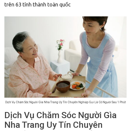
trên 63 tỉnh thành toàn quốc
Dịch Vụ Chăm Sóc Người Gìa Nha Trang Uy Tín Chuyên Nghiệp Gọi Là Có Người Sau 1 Phút
Dịch Vụ Chăm Sóc Người Gìa
Nha Trang Uy Tín Chuyên