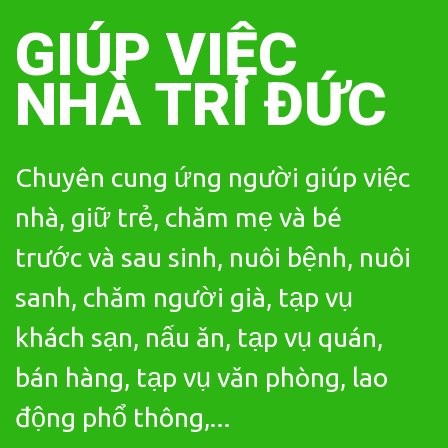
Skip
to
GIÚP VIỆC
content
NHÀ TRÍ ĐỨC
Chuyên cung ứng người giúp việc
nhà, giữ trẻ, chăm mẹ và bé
trước và sau sinh, nuôi bệnh, nuôi
sanh, chăm người già, tạp vụ
khách sạn, nấu ăn, tạp vụ quán,
bán hàng, tạp vụ văn phòng, lao
động phổ thông,...