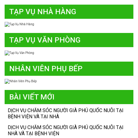
TẠP VỤ NHÀ HÀNG
TẠP VỤ VĂN PHÒNG
NHÂN VIÊN PHỤ BẾP
BÀI VIẾT MỚI
DỊCH VỤ CHĂM SÓC NGƯỜI GIÀ PHÚ QUỐC NUÔI TẠI
BỆNH VIỆN VÀ TẠI NHÀ
DỊCH VỤ CHĂM SÓC NGƯỜI GIÀ PHÚ QUỐC NUÔI TẠI
NHÀ VÀ TẠI BỆNH VIỆN