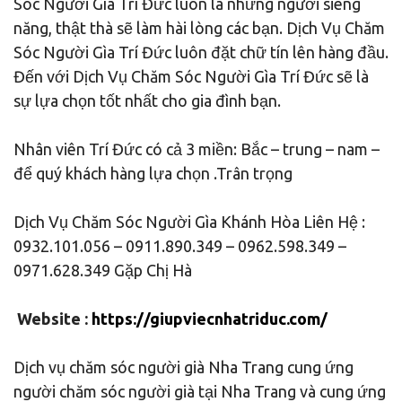
Sóc Người Gìa Trí Đức luôn là những người siêng
năng, thật thà sẽ làm hài lòng các bạn. Dịch Vụ Chăm
Sóc Người Gìa Trí Đức luôn đặt chữ tín lên hàng đầu.
Đến với Dịch Vụ Chăm Sóc Người Gìa Trí Đức sẽ là
sự lựa chọn tốt nhất cho gia đình bạn.
Nhân viên Trí Đức có cả 3 miền: Bắc – trung – nam –
để quý khách hàng lựa chọn .Trân trọng
Dịch Vụ Chăm Sóc Người Gìa Khánh Hòa Liên Hệ :
0932.101.056 – 0911.890.349 – 0962.598.349 –
0971.628.349 Gặp Chị Hà
Website :
https://giupviecnhatriduc.com/
Dịch vụ chăm sóc người già Nha Trang cung ứng
người chăm sóc người già tại Nha Trang và cung ứng