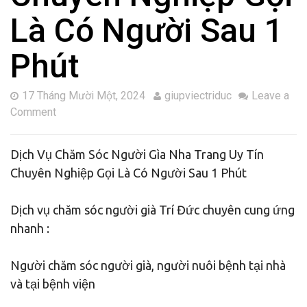
Là Có Người Sau 1
Phút
17 Tháng Mười Một, 2024
giupviectriduc
Leave a
Comment
Dịch Vụ Chăm Sóc Người Gìa Nha Trang Uy Tín
Chuyên Nghiệp Gọi Là Có Người Sau 1 Phút
Dịch vụ chăm sóc người già Trí Đức chuyên cung ứng
nhanh :
Người chăm sóc người già, người nuôi bệnh tại nhà
và tại bệnh viện