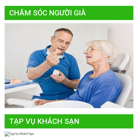
CHĂM SÓC NGƯỜI GIÀ
TẠP VỤ KHÁCH SẠN