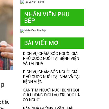
NHÂN VIÊN PHỤ
BẾP
BÀI VIẾT MỚI
DỊCH VỤ CHĂM SÓC NGƯỜI GIÀ
PHÚ QUỐC NUÔI TẠI BỆNH VIỆN
VÀ TẠI NHÀ
DỊCH VỤ CHĂM SÓC NGƯỜI GIÀ
PHÚ QUỐC NUÔI TẠI NHÀ VÀ TẠI
BỆNH VIỆN
ệp
CẦN TÌM NGƯỜI NUÔI BỆNH GỌI
CHỊ HƯƠNG DỊCH VỤ TRÍ ĐỨC LÀ
CÓ NGƯỜI
 tiêu
hân
BÁN NHÀ ĐƯỜNG TRẦN THÁI