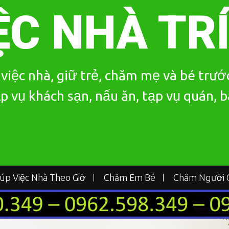
ỆC NHÀ TR
iệc nhà, giữ trẻ, chăm mẹ và bé trước
p vụ khách sạn, nấu ăn, tạp vụ quán, 
iúp Việc Nhà Theo Giờ
Chăm Em Bé
Chăm Người G