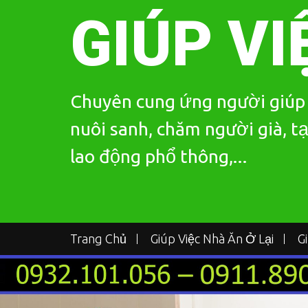
Skip
GIÚP VI
to
content
Chuyên cung ứng người giúp v
nuôi sanh, chăm người già, tạ
lao động phổ thông,...
Trang Chủ
Giúp Việc Nhà Ăn Ở Lại
G