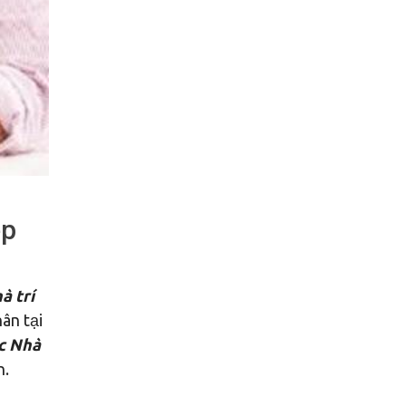
ệp
à trí
ân tại
c Nhà
n.