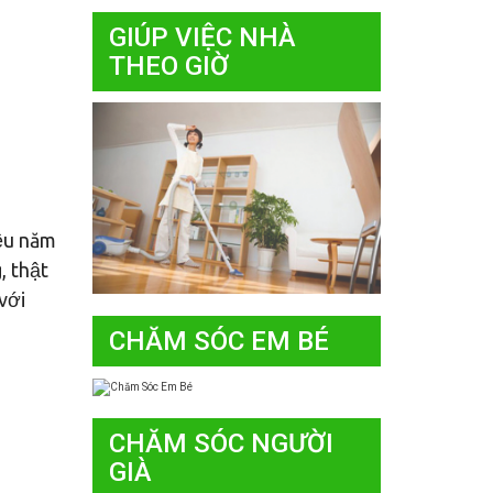
GIÚP VIỆC NHÀ
THEO GIỜ
iều năm
, thật
với
CHĂM SÓC EM BÉ
CHĂM SÓC NGƯỜI
GIÀ