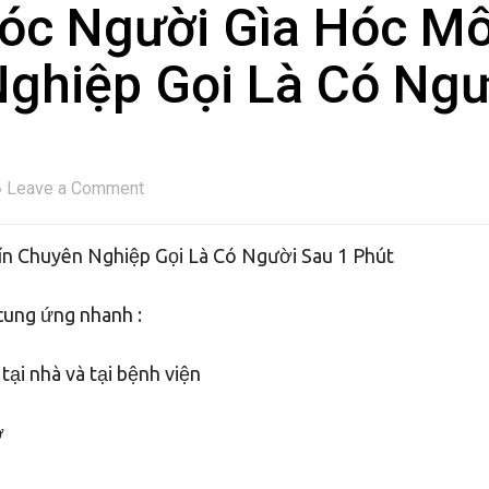
óc Người Gìa Hóc M
Nghiệp Gọi Là Có Ngư
Leave a Comment
n Chuyên Nghiệp Gọi Là Có Người Sau 1 Phút
cung ứng nhanh :
ại nhà và tại bệnh viện
ờ