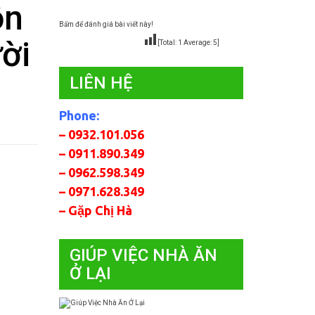
ôn
Bấm để đánh giá bài viết này!
ời
[Total:
1
Average:
5
]
LIÊN HỆ
Phone:
– 0932.101.056
– 0911.890.349
– 0962.598.349
– 0971.628.349
– Gặp Chị Hà
GIÚP VIỆC NHÀ ĂN
Ở LẠI