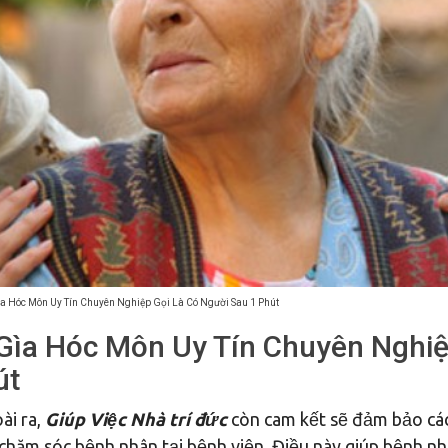
a Hóc Môn Uy Tín Chuyên Nghiệp Gọi Là Có Người Sau 1 Phút
Gìa Hóc Môn Uy Tín Chuyên Nghi
út
ài ra,
Giúp Việc Nhà trí đức
còn cam kết sẽ đảm bảo các
 chăm sóc bệnh nhân tại bệnh viện. Điều này giúp bệnh n