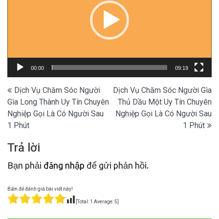
00:00
09:19
Điều
Dịch Vụ Chăm Sóc Người
Dịch Vụ Chăm Sóc Người Gìa
Gìa Long Thành Uy Tín Chuyên
Thủ Dầu Một Uy Tín Chuyên
hướng
Nghiệp Gọi Là Có Người Sau
Nghiệp Gọi Là Có Người Sau
bài
1 Phút
1 Phút
viết
Trả lời
Bạn phải
đăng nhập
để gửi phản hồi.
Bấm để đánh giá bài viết này!
[Total:
1
Average:
5
]