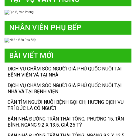
NHÂN VIÊN PHỤ BẾP
BÀI VIẾT MỚI
DỊCH VỤ CHĂM SÓC NGƯỜI GIÀ PHÚ QUỐC NUÔI TẠI
BỆNH VIỆN VÀ TẠI NHÀ
DỊCH VỤ CHĂM SÓC NGƯỜI GIÀ PHÚ QUỐC NUÔI TẠI
NHÀ VÀ TẠI BỆNH VIỆN
CẦN TÌM NGƯỜI NUÔI BỆNH GỌI CHỊ HƯƠNG DỊCH VỤ
TRÍ ĐỨC LÀ CÓ NGƯỜI
BÁN NHÀ ĐƯỜNG TRẦN THÁI TÔNG, PHƯỜNG 15, TÂN
BÌNH, NGANG 9.2 X 13.5, GIÁ 25 TỶ
BÁN NHÀ ĐƯỜNG TRẦN THÁI TÔNG, NGANG 9.2 X 13.5,