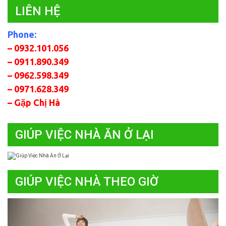
LIÊN HỆ
Phone:
– 0932.101.056
– 0911.890.349
– 0962.598.349
– 0971.628.349
– Gặp Chị Hà
GIÚP VIỆC NHÀ ĂN Ở LẠI
GIÚP VIỆC NHÀ THEO GIỜ