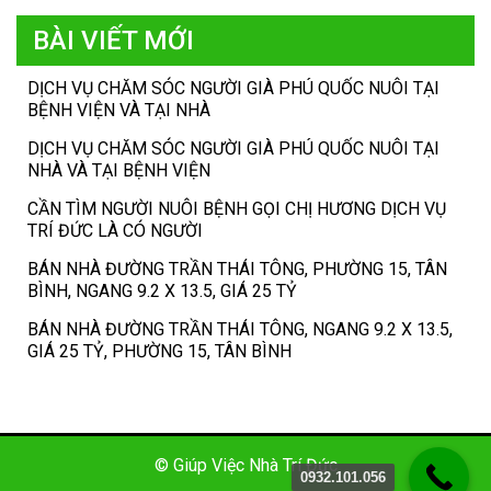
BÀI VIẾT MỚI
DỊCH VỤ CHĂM SÓC NGƯỜI GIÀ PHÚ QUỐC NUÔI TẠI
BỆNH VIỆN VÀ TẠI NHÀ
DỊCH VỤ CHĂM SÓC NGƯỜI GIÀ PHÚ QUỐC NUÔI TẠI
NHÀ VÀ TẠI BỆNH VIỆN
CẦN TÌM NGƯỜI NUÔI BỆNH GỌI CHỊ HƯƠNG DỊCH VỤ
TRÍ ĐỨC LÀ CÓ NGƯỜI
BÁN NHÀ ĐƯỜNG TRẦN THÁI TÔNG, PHƯỜNG 15, TÂN
BÌNH, NGANG 9.2 X 13.5, GIÁ 25 TỶ
BÁN NHÀ ĐƯỜNG TRẦN THÁI TÔNG, NGANG 9.2 X 13.5,
GIÁ 25 TỶ, PHƯỜNG 15, TÂN BÌNH
© Giúp Việc Nhà Trí Đức
0932.101.056