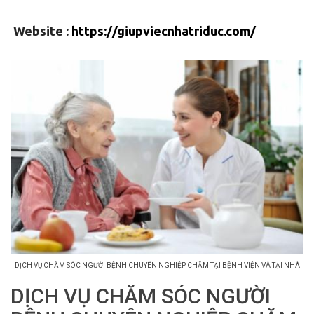
Website :
https://giupviecnhatriduc.com/
DỊCH VỤ CHĂM SÓC NGƯỜI BỆNH CHUYÊN NGHIỆP CHĂM TẠI BỆNH VIỆN VÀ TẠI NHÀ
DỊCH VỤ CHĂM SÓC NGƯỜI