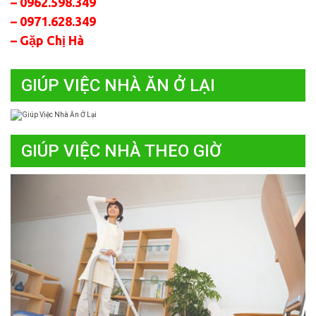
– 0962.598.349
– 0971.628.349
– Gặp Chị Hà
GIÚP VIỆC NHÀ ĂN Ở LẠI
GIÚP VIỆC NHÀ THEO GIỜ