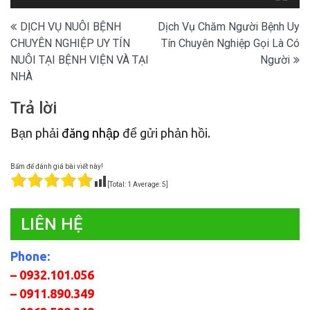
Điều
DỊCH VỤ NUÔI BỆNH
Dịch Vụ Chăm Người Bệnh Uy
CHUYÊN NGHIỆP UY TÍN
Tín Chuyên Nghiệp Gọi Là Có
hướng
NUÔI TẠI BỆNH VIỆN VÀ TẠI
Người
bài
NHÀ
viết
Trả lời
Bạn phải
đăng nhập
để gửi phản hồi.
Bấm để đánh giá bài viết này!
[Total:
1
Average:
5
]
LIÊN HỆ
Phone:
– 0932.101.056
– 0911.890.349