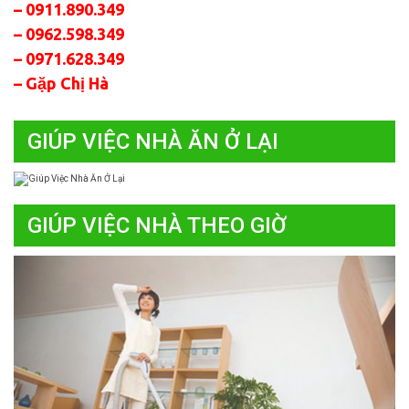
– 0911.890.349
– 0962.598.349
– 0971.628.349
– Gặp Chị Hà
GIÚP VIỆC NHÀ ĂN Ở LẠI
GIÚP VIỆC NHÀ THEO GIỜ