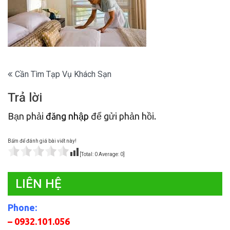
Điều
Cần Tìm Tạp Vụ Khách Sạn
hướng
Trả lời
bài
Bạn phải
đăng nhập
để gửi phản hồi.
viết
Bấm để đánh giá bài viết này!
[Total:
0
Average:
0
]
LIÊN HỆ
Phone:
– 0932.101.056