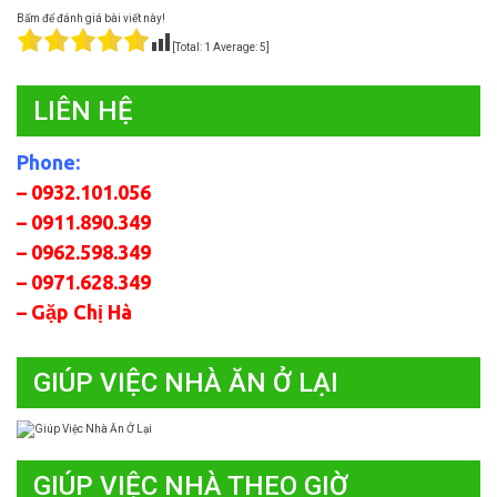
Bấm để đánh giá bài viết này!
[Total:
1
Average:
5
]
LIÊN HỆ
Phone:
– 0932.101.056
– 0911.890.349
– 0962.598.349
– 0971.628.349
– Gặp Chị Hà
GIÚP VIỆC NHÀ ĂN Ở LẠI
GIÚP VIỆC NHÀ THEO GIỜ