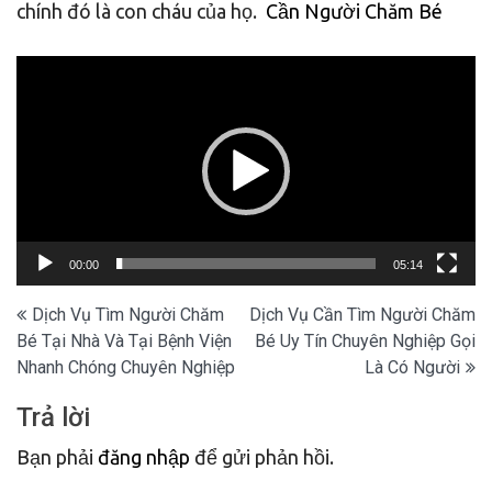
chính đó là con cháu của họ.
Cần Người Chăm Bé
Trình
chơi
Video
00:00
05:14
Điều
Dịch Vụ Tìm Người Chăm
Dịch Vụ Cần Tìm Người Chăm
Bé Tại Nhà Và Tại Bệnh Viện
Bé Uy Tín Chuyên Nghiệp Gọi
hướng
Nhanh Chóng Chuyên Nghiệp
Là Có Người
bài
Trả lời
viết
Bạn phải
đăng nhập
để gửi phản hồi.